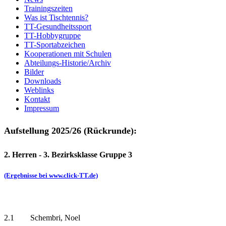
Trainingszeiten
Was ist Tischtennis?
TT-Gesundheitssport
TT-Hobbygruppe
TT-Sportabzeichen
Kooperationen mit Schulen
Abteilungs-Historie/Archiv
Bilder
Downloads
Weblinks
Kontakt
Impressum
Aufstellung 2025/26 (Rückrunde):
2. Herren - 3. Bezirksklasse Gruppe 3
(Ergebnisse bei www.click-TT.de)
2.1 Schembri, Noel